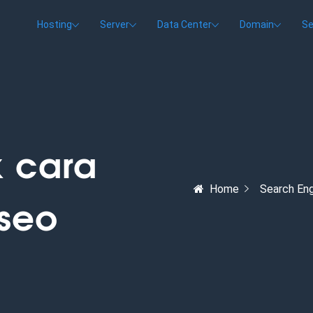
Hosting
Server
Data Center
Domain
Se
k cara
Home
Search Eng
 seo