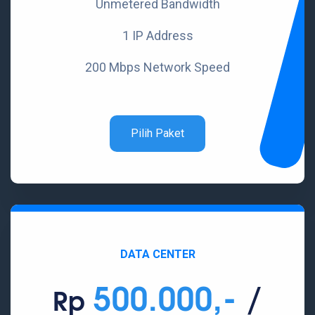
Unmetered Bandwidth
1 IP Address
200 Mbps Network Speed
Pilih Paket
DATA CENTER
500.000,-
/
Rp