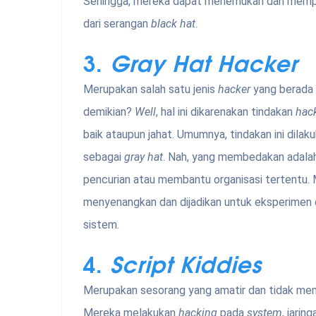
Sehingga, mereka dapat menemukan dan memper
dari serangan
black hat
.
3.
Gray Hat Hacker
Merupakan salah satu jenis
hacker
yang berada 
demikian?
Well
, hal ini dikarenakan tindakan
hac
baik ataupun jahat. Umumnya, tindakan ini dilak
sebagai
gray hat
. Nah, yang membedakan adalah
pencurian atau membantu organisasi tertentu. 
menyenangkan dan dijadikan untuk eksperime
sistem.
4.
Script Kiddies
Merupakan sesorang yang amatir dan tidak me
Mereka melakukan
hacking
pada
system
, jarin