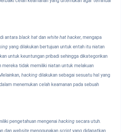
baiki celah keamanan yang ditemukan agar terhindar
di antara
black hat
dan
white hat hacker
, mengapa
king
yang dilakukan bertujuan untuk entah itu niatan
ukan untuk keuntungan pribadi sehingga dikategorikan
 mereka tidak memiliki niatan untuk melakuan
Melainkan,
hacking
dilakukan sebagai sesuatu hal yang
n dalam menemukan celah keamanan pada sebuah
miliki pengetahuan mengenai
hacking
secara utuh.
gan dan
website
menggunakan
script
yang didapatkan