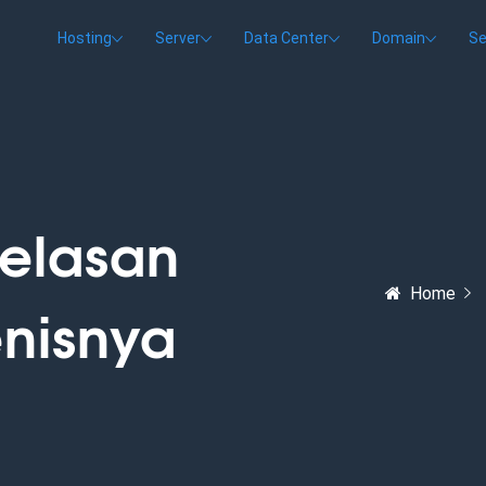
Hosting
Server
Data Center
Domain
Se
jelasan
Home
enisnya