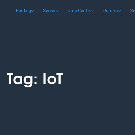
Hosting
Server
Data Center
Domain
Se
Tag:
IoT