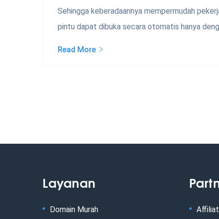
Sehingga keberadaannya mempermudah pekerjaan
pintu dapat dibuka secara otomatis hanya deng
Read More
Layanan
Part
Domain Murah
Affilia