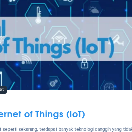
NG
rnet of Things (IoT)
seperti sekarang, terdapat banyak teknologi canggih yang tida