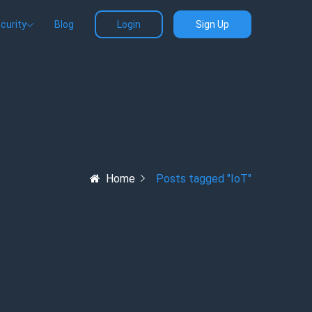
curity
Blog
Login
Sign Up
Home
Posts tagged "IoT"