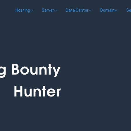
Hosting
Server
Data Center
Domain
Se
g Bounty
Hunter