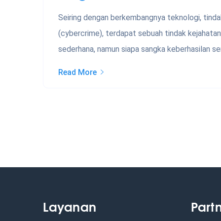
Seiring dengan berkembangnya teknologi, tindak
(cybercrime), terdapat sebuah tindak kejahata
sederhana, namun siapa sangka keberhasilan se
Read More
Layanan
Part