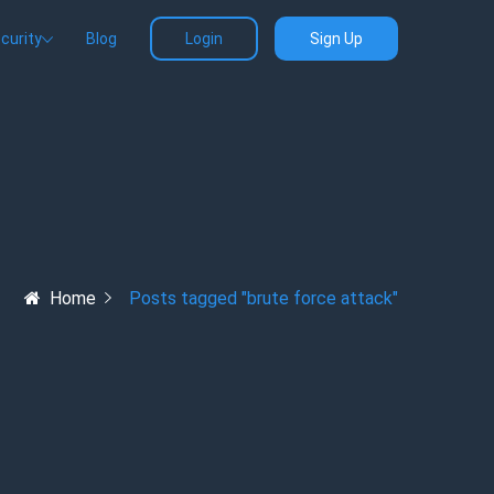
curity
Blog
Login
Sign Up
Home
Posts tagged "brute force attack"