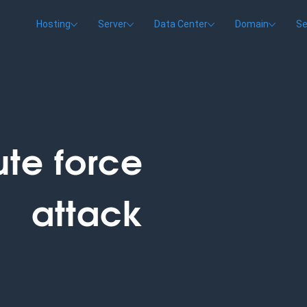
Hosting
Server
Data Center
Domain
Se
ute force
attack