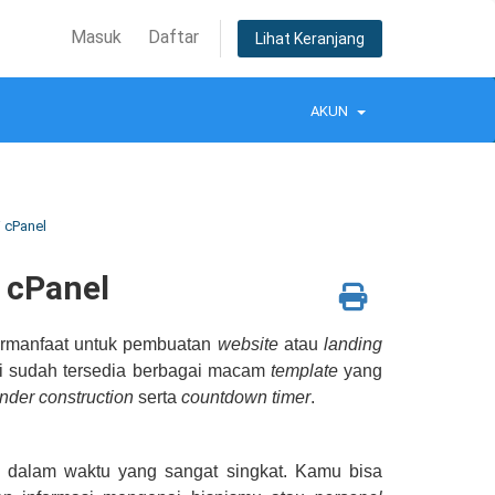
Masuk
Daftar
Lihat Keranjang
AKUN
 cPanel
 cPanel
bermanfaat untuk pembuatan
website
atau
landing
 ini sudah tersedia berbagai macam
template
yang
nder construction
serta
countdown timer
.
dalam waktu yang sangat singkat. Kamu bisa