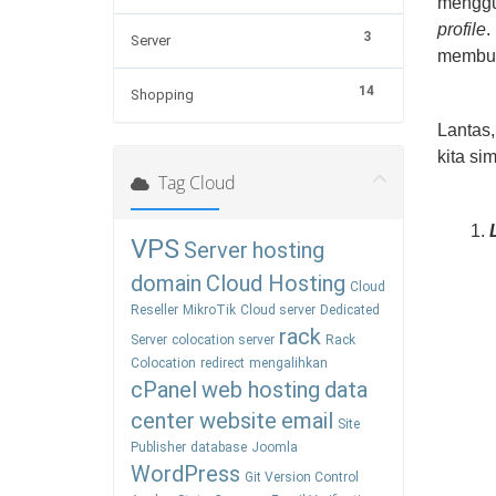
mengg
profile
.
3
Server
membu
14
Shopping
Lantas
kita si
Tag Cloud
1.
L
VPS
Server
hosting
domain
Cloud Hosting
Cloud
Reseller
MikroTik
Cloud server
Dedicated
rack
Server
colocation server
Rack
Colocation
redirect
mengalihkan
cPanel
web hosting
data
center
website
email
Site
Publisher
database
Joomla
WordPress
Git Version Control