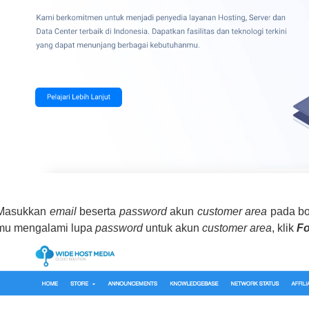
 Masukkan
email
beserta
password
akun
customer area
pada box
mu mengalami lupa
password
untuk akun
customer area
, klik
Fo