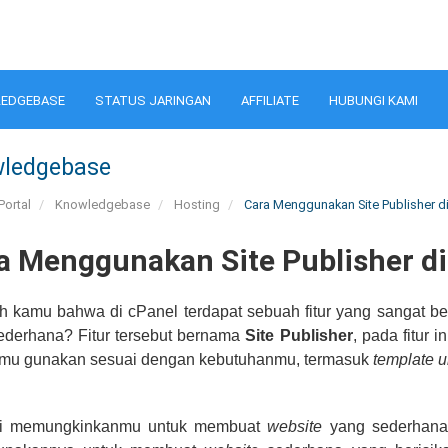
EDGEBASE
STATUS JARINGAN
AFFILIATE
HUBUNGI KAMI
ledgebase
Portal
Knowledgebase
Hosting
Cara Menggunakan Site Publisher di
a Menggunakan Site Publisher di
h kamu bahwa di cPanel terdapat sebuah fitur yang sangat 
derhana? Fitur tersebut bernama
Site Publisher
, pada fitur
amu gunakan sesuai dengan kebutuhanmu, termasuk
template u
ini memungkinkanmu untuk membuat
website
yang sederhana 