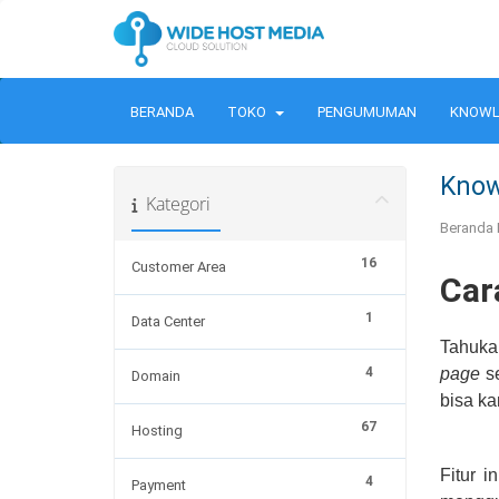
BERANDA
TOKO
PENGUMUMAN
KNOWL
Know
Kategori
Beranda 
16
Customer Area
Car
1
Data Center
Tahuka
4
page
se
Domain
bisa k
67
Hosting
Fitur 
4
Payment