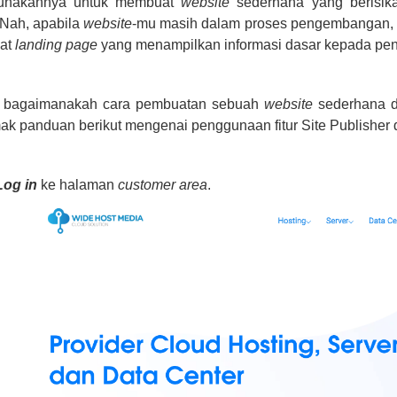
unakannya untuk membuat
website
sederhana yang berisik
 Nah, apabila
website
-mu masih dalam proses pengembangan, ma
at
landing page
yang menampilkan informasi dasar kepada peng
, bagaimanakah cara pembuatan sebuah
website
sederhana d
mak panduan berikut mengenai penggunaan fitur Site Publisher 
og in
ke halaman
customer area
.