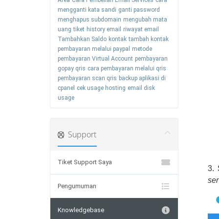
Area
Cara Pembelian Email Services
cara
mengganti kata sandi
ganti password
menghapus subdomain
mengubah mata
uang
tiket
history email
riwayat email
Tambahkan Saldo
kontak
tambah kontak
pembayaran melalui paypal
metode
pembayaran Virtual Account
pembayaran
gopay qris
cara pembayaran melalui qris
pembayaran scan qris
backup aplikasi di
cpanel
cek usage hosting
email disk
usage
Support
Tiket Support Saya
3.
ser
Pengumuman
Knowledgebase