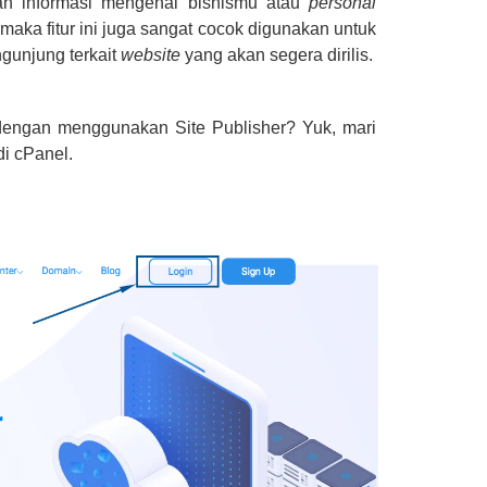
an informasi mengenai bisnismu atau
personal
ka fitur ini juga sangat cocok digunakan untuk
unjung terkait
website
yang akan segera dirilis.
engan menggunakan Site Publisher? Yuk, mari
di cPanel.