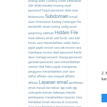
Analog Stats
Currency
Email Verification
SSH
WHM
Reseller Hosting
reset
password
forgot password
client area
Subdomain
Modsecurity
Install
alias
Information
Backup
Cadangan File
bandwidth
email routing
config email
Hidden File
greylisting
webmail
track delivery email
add funds
cara add
funds
cara menambahkan saldo
faktur
pajak
pajak
invoice
cara cek invoice
cara
membayar invoice
ubah password
kelola
akun
manage account
change password
generate password
cara menambahkan
contact
tiket faktur pajak
manajemen
pengguna
menambahkan user
cara
2.
daftar affiliate
cara menjadi affiliate
ka
Layanan email
affiliate
pemfilteran
email masuk dan keluar
epp code
epp
code pada domain
beberapa metode
pembayaran
menghentikan layanan
Cara
Pembelian Email Services di Customer