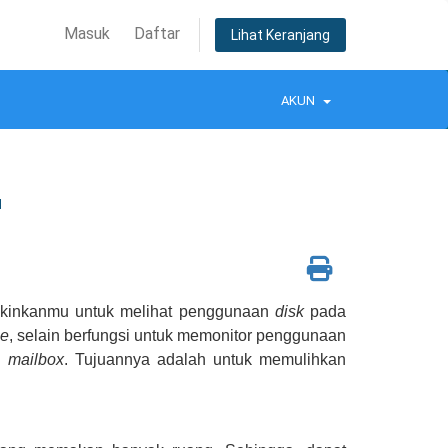
Masuk
Daftar
Lihat Keranjang
AKUN
l
gkinkanmu untuk melihat penggunaan
disk
pada
ge
, selain berfungsi untuk memonitor penggunaan
i
mailbox
. Tujuannya adalah untuk memulihkan