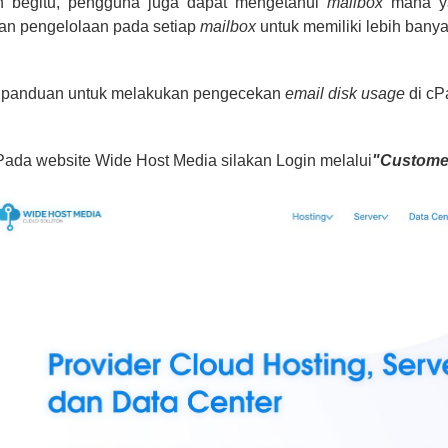
 begitu, pengguna juga dapat mengetahui
mailbox
mana ya
kan pengelolaan pada setiap
mailbox
untuk memiliki lebih bany
t panduan untuk melakukan pengecekan
email disk usage
di cP
Pada website Wide Host Media silakan Login melalui
"Custome