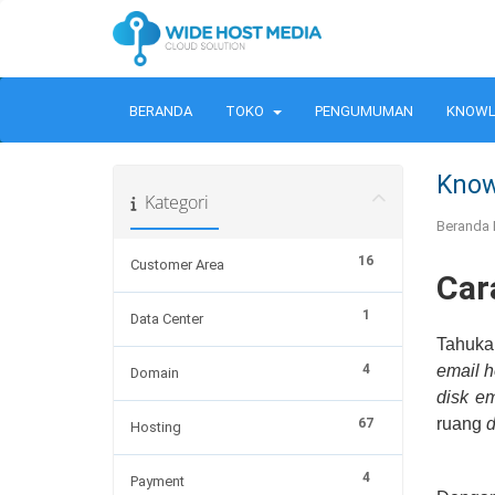
BERANDA
TOKO
PENGUMUMAN
KNOWL
Know
Kategori
Beranda 
16
Customer Area
Car
1
Data Center
Tahuka
4
email h
Domain
disk em
ruang
d
67
Hosting
4
Payment