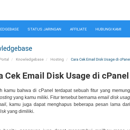
EDGEBASE
STATUS JARINGAN
AFFILIATE
HUBUNGI KAMI
ledgebase
Portal
Knowledgebase
Hosting
Cara Cek Email Disk Usage di cPane
a Cek Email Disk Usage di cPanel
h kamu bahwa di cPanel terdapat sebuah fitur yang memun
osting
yang kamu miliki. Fitur tersebut bernama
email
disk usa
ail
, kamu juga dapat menghapus beberapa pesan lama dar
isk
yang dimiliki.