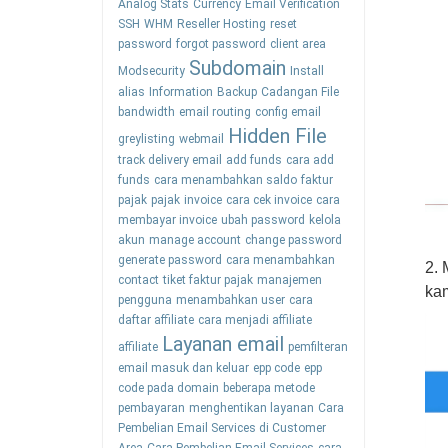
Analog Stats
Currency
Email Verification
SSH
WHM
Reseller Hosting
reset
password
forgot password
client area
Subdomain
Modsecurity
Install
alias
Information
Backup
Cadangan File
bandwidth
email routing
config email
Hidden File
greylisting
webmail
track delivery email
add funds
cara add
funds
cara menambahkan saldo
faktur
pajak
pajak
invoice
cara cek invoice
cara
membayar invoice
ubah password
kelola
akun
manage account
change password
generate password
cara menambahkan
2. 
contact
tiket faktur pajak
manajemen
kam
pengguna
menambahkan user
cara
daftar affiliate
cara menjadi affiliate
Layanan email
affiliate
pemfilteran
email masuk dan keluar
epp code
epp
code pada domain
beberapa metode
pembayaran
menghentikan layanan
Cara
Pembelian Email Services di Customer