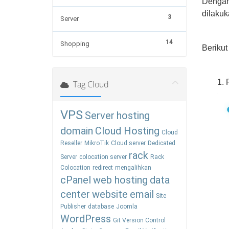
Dengan
dilaku
3
Server
14
Shopping
Beriku
1. 
Tag Cloud
VPS
Server
hosting
domain
Cloud Hosting
Cloud
Reseller
MikroTik
Cloud server
Dedicated
rack
Server
colocation server
Rack
Colocation
redirect
mengalihkan
cPanel
web hosting
data
center
website
email
Site
Publisher
database
Joomla
WordPress
Git Version Control