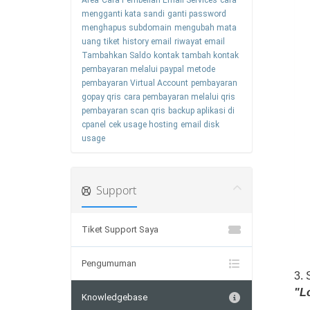
Area
Cara Pembelian Email Services
cara
mengganti kata sandi
ganti password
menghapus subdomain
mengubah mata
uang
tiket
history email
riwayat email
Tambahkan Saldo
kontak
tambah kontak
pembayaran melalui paypal
metode
pembayaran Virtual Account
pembayaran
gopay qris
cara pembayaran melalui qris
pembayaran scan qris
backup aplikasi di
cpanel
cek usage hosting
email disk
usage
Support
Tiket Support Saya
Pengumuman
3.
"L
Knowledgebase