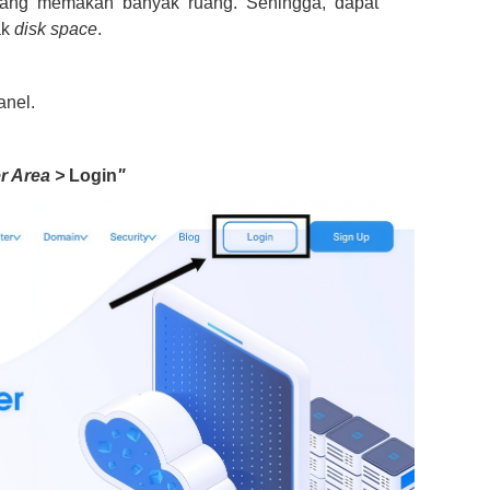
ng memakan banyak ruang. Sehingga, dapat
ak
disk space
.
anel.
r Area >
Login
"