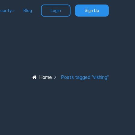
curity
Blog
Login
Sign Up
Home
Posts tagged "vishing"