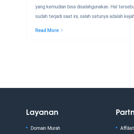
yang kemudian bisa disalahgunakan. Hal tersebu
sudah terjadi saat ini, salah satunya adalah ke
Read More
Layanan
Part
Domain Murah
Affilia