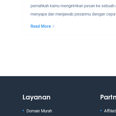
pernahkah kamu mengirimkan pesan ke sebuah 
menyapa dan menjawab pesanmu dengan cepat d
Read More
Layanan
Part
Domain Murah
Affilia