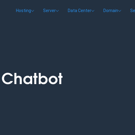
Hosting
Server
Data Center
Domain
Se
:
Chatbot