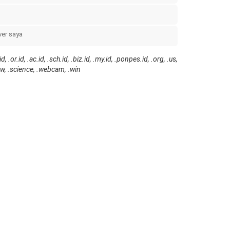
er saya
r.id, .ac.id, .sch.id, .biz.id, .my.id, .ponpes.id, .org, .us,
view, .science, .webcam, .win