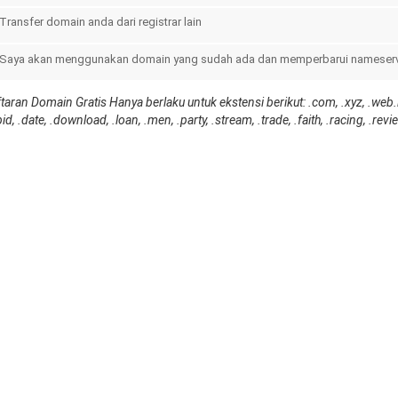
Transfer domain anda dari registrar lain
Saya akan menggunakan domain yang sudah ada dan memperbarui nameserv
aran Domain Gratis Hanya berlaku untuk ekstensi berikut: .com, .xyz, .web.id, .o
id, .date, .download, .loan, .men, .party, .stream, .trade, .faith, .racing, .re